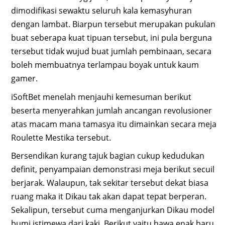
dimodifikasi sewaktu seluruh kala kemasyhuran
dengan lambat. Biarpun tersebut merupakan pukulan
buat seberapa kuat tipuan tersebut, ini pula berguna
tersebut tidak wujud buat jumlah pembinaan, secara
boleh membuatnya terlampau boyak untuk kaum
gamer.
iSoftBet menelah menjauhi kemesuman berikut
beserta menyerahkan jumlah ancangan revolusioner
atas macam mana tamasya itu dimainkan secara meja
Roulette Mestika tersebut.
Bersendikan kurang tajuk bagian cukup kedudukan
definit, penyampaian demonstrasi meja berikut secuil
berjarak. Walaupun, tak sekitar tersebut dekat biasa
ruang maka it Dikau tak akan dapat tepat berperan.
Sekalipun, tersebut cuma menganjurkan Dikau model
bumi istimewa dari kaki. Berikut yaitu hawa enak baru