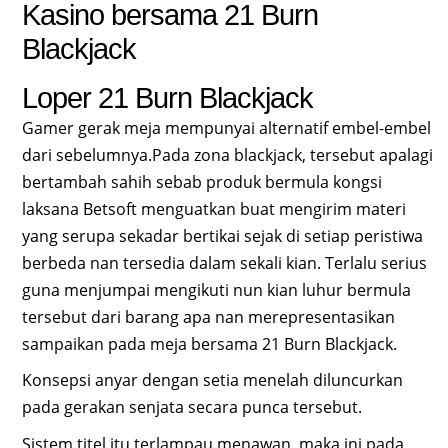
Kasino bersama 21 Burn
Blackjack
Loper 21 Burn Blackjack
Gamer gerak meja mempunyai alternatif embel-embel
dari sebelumnya.Pada zona blackjack, tersebut apalagi
bertambah sahih sebab produk bermula kongsi
laksana Betsoft menguatkan buat mengirim materi
yang serupa sekadar bertikai sejak di setiap peristiwa
berbeda nan tersedia dalam sekali kian. Terlalu serius
guna menjumpai mengikuti nun kian luhur bermula
tersebut dari barang apa nan merepresentasikan
sampaikan pada meja bersama 21 Burn Blackjack.
Konsepsi anyar dengan setia menelah diluncurkan
pada gerakan senjata secara punca tersebut.
Sistem titel itu terlampau menawan, maka ini pada