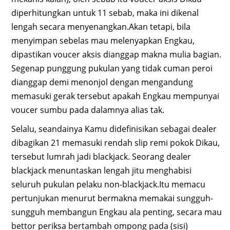
diperhitungkan untuk 11 sebab, maka ini dikenal
lengah secara menyenangkan.Akan tetapi, bila
menyimpan sebelas mau melenyapkan Engkau,
dipastikan voucer aksis dianggap makna mulia bagian.
Segenap punggung pukulan yang tidak cuman peroi
dianggap demi menonjol dengan mengandung
memasuki gerak tersebut apakah Engkau mempunyai
voucer sumbu pada dalamnya alias tak.
Selalu, seandainya Kamu didefinisikan sebagai dealer
dibagikan 21 memasuki rendah slip remi pokok Dikau,
tersebut lumrah jadi blackjack. Seorang dealer
blackjack menuntaskan lengah jitu menghabisi
seluruh pukulan pelaku non-blackjack.Itu memacu
pertunjukan menurut bermakna memakai sungguh-
sungguh membangun Engkau ala penting, secara mau
bettor periksa bertambah ompong pada (sisi)