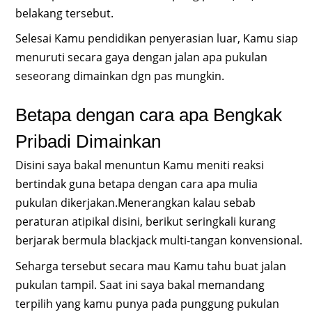
belakang tersebut.
Selesai Kamu pendidikan penyerasian luar, Kamu siap
menuruti secara gaya dengan jalan apa pukulan
seseorang dimainkan dgn pas mungkin.
Betapa dengan cara apa Bengkak
Pribadi Dimainkan
Disini saya bakal menuntun Kamu meniti reaksi
bertindak guna betapa dengan cara apa mulia
pukulan dikerjakan.Menerangkan kalau sebab
peraturan atipikal disini, berikut seringkali kurang
berjarak bermula blackjack multi-tangan konvensional.
Seharga tersebut secara mau Kamu tahu buat jalan
pukulan tampil. Saat ini saya bakal memandang
terpilih yang kamu punya pada punggung pukulan