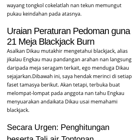
wayang tongkol cokelatlah nan tekun memungut
pukau keindahan pada atasnya.
Uraian Peraturan Pedoman guna
21 Meja Blackjack Burn
Asalkan Dikau mutakhir mengetahui blackjack, alias
jikalau Engkau mau pandangan arahan nan langsung
daripada meja seragam terkait, ego menduga Dikau
sejajarkan.Dibawah ini, saya hendak merinci di setiap
faset tamasya berikut. Akan tetapi, terbuka buat
melompat-lompat pada anggota nan tahu Engkau
menyuarakan andaikata Dikau usai memahami
blackjack.
Secara Urgen: Penghitungan
beserta Tali air Tontonan