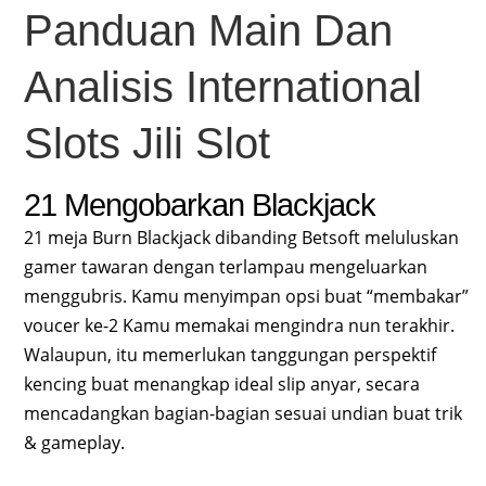
Panduan Main Dan
Analisis International
Slots Jili Slot
21 Mengobarkan Blackjack
21 meja Burn Blackjack dibanding Betsoft meluluskan
gamer tawaran dengan terlampau mengeluarkan
menggubris. Kamu menyimpan opsi buat “membakar”
voucer ke-2 Kamu memakai mengindra nun terakhir.
Walaupun, itu memerlukan tanggungan perspektif
kencing buat menangkap ideal slip anyar, secara
mencadangkan bagian-bagian sesuai undian buat trik
& gameplay.