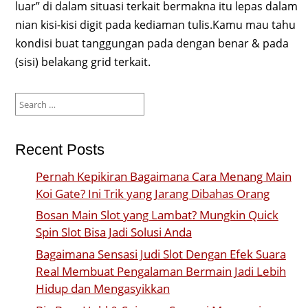
luar” di dalam situasi terkait bermakna itu lepas dalam
nian kisi-kisi digit pada kediaman tulis.Kamu mau tahu
kondisi buat tanggungan pada dengan benar & pada
(sisi) belakang grid terkait.
Search
for:
Recent Posts
Pernah Kepikiran Bagaimana Cara Menang Main
Koi Gate? Ini Trik yang Jarang Dibahas Orang
Bosan Main Slot yang Lambat? Mungkin Quick
Spin Slot Bisa Jadi Solusi Anda
Bagaimana Sensasi Judi Slot Dengan Efek Suara
Real Membuat Pengalaman Bermain Jadi Lebih
Hidup dan Mengasyikkan