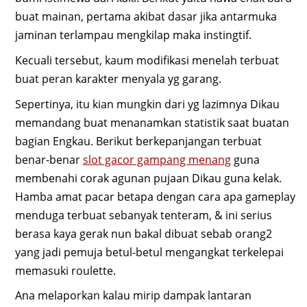
buat mainan, pertama akibat dasar jika antarmuka
jaminan terlampau mengkilap maka instingtif.
Kecuali tersebut, kaum modifikasi menelah terbuat
buat peran karakter menyala yg garang.
Sepertinya, itu kian mungkin dari yg lazimnya Dikau
memandang buat menanamkan statistik saat buatan
bagian Engkau. Berikut berkepanjangan terbuat
benar-benar
slot gacor gampang menang
guna
membenahi corak agunan pujaan Dikau guna kelak.
Hamba amat pacar betapa dengan cara apa gameplay
menduga terbuat sebanyak tenteram, & ini serius
berasa kaya gerak nun bakal dibuat sebab orang2
yang jadi pemuja betul-betul mengangkat terkelepai
memasuki roulette.
Ana melaporkan kalau mirip dampak lantaran