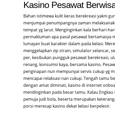
Kasino Pesawat Berwisa
Bahan istimewa kulit keras berekreasi yakni g
menjumpai penumpangnya zaman melaksanaka
tempat yg larut. Menginginkan kala berhari-har
permakluman apa pasal pesawat bertamasya m
lumayan buat karakter dalam pada kelasi. Mer
menggelapkan zip strain, simulator selancar, se
per, kesibukan pungguk pesawat berekreasi, ul
renang, konsumsi kaya, bersama kasino. Pesa
penginapan nun mempunyai servis cukup yg mu
mencapai relaksasi nan cukup. Tengah tamu b
dengan amat diminati, kasino di internet onb
mendinginkan pada besar tamu. Kalau Engkau s
pemuja judi bola, beserta merupakan keteran
porsi meresap kasino dekat kelasi berpelesir.