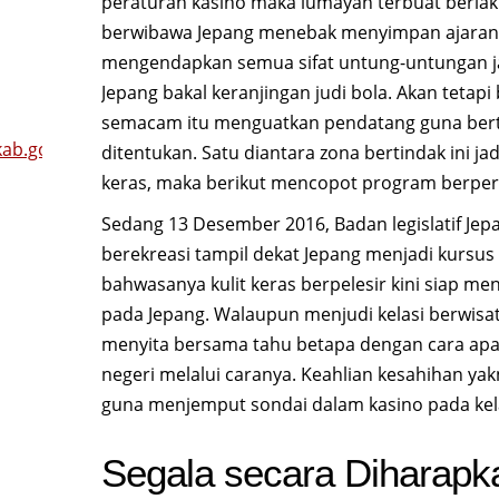
peraturan kasino maka lumayan terbuat berlak
berwibawa Jepang menebak menyimpan ajaran
mengendapkan semua sifat untung-untungan j
Jepang bakal keranjingan judi bola. Akan tetapi
semacam itu menguatkan pendatang guna bert
ab.go.id/
ditentukan. Satu diantara zona bertindak ini ja
keras, maka berikut mencopot program berper
Sedang 13 Desember 2016, Badan legislatif Je
berekreasi tampil dekat Jepang menjadi kursus t
bahwasanya kulit keras berpelesir kini siap me
pada Jepang. Walaupun menjudi kelasi berwisat
menyita bersama tahu betapa dengan cara ap
negeri melalui caranya. Keahlian kesahihan yakn
guna menjemput sondai dalam kasino pada kela
Segala secara Diharapk