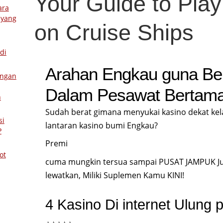
Your Guide to Play
ara
 yang
on Cruise Ships
di
Arahan Engkau guna Ber
engan
Dalam Pesawat Bertam
h
Sudah berat gimana menyukai kasino dekat kel
si
lantaran kasino bumi Engkau?
P
Premi
ot
cuma mungkin tersua sampai PUSAT JAMPUK J
lewatkan, Miliki Suplemen Kamu KINI!
4 Kasino Di internet Ulung