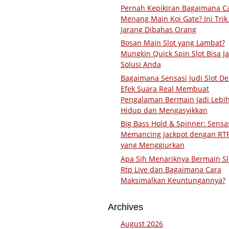
Pernah Kepikiran Bagaimana C
Menang Main Koi Gate? Ini Trik
Jarang Dibahas Orang
Bosan Main Slot yang Lambat?
Mungkin Quick Spin Slot Bisa Ja
Solusi Anda
Bagaimana Sensasi Judi Slot D
Efek Suara Real Membuat
Pengalaman Bermain Jadi Lebi
Hidup dan Mengasyikkan
Big Bass Hold & Spinner: Sensa
Memancing Jackpot dengan RT
yang Menggiurkan
Apa Sih Menariknya Bermain Sl
Rtp Live dan Bagaimana Cara
Maksimalkan Keuntungannya?
Archives
August 2026