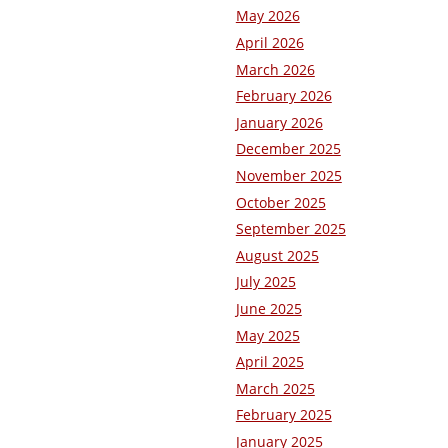
May 2026
April 2026
March 2026
February 2026
January 2026
December 2025
November 2025
October 2025
September 2025
August 2025
July 2025
June 2025
May 2025
April 2025
March 2025
February 2025
January 2025