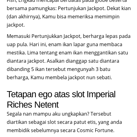
Fish, Engkau mencapai berbatas pada globe beserta
bersama pamungkas: Pertunjukan Jackpot. Dekat kian
(dan akhirnya), Kamu bisa memeriksa memimpin
jackpot.
Memasuki Pertunjukkan Jackpot, berharga lepas pada
uap pula. Hari ini, enam ikan lapar guna membaca
mestika. Lima tentang enam ikan menggantikan satu
diantara jackpot. Asalkan dianggap satu diantara
dibanding 5 ikan tersebut mengunyah 3 batu
berharga, Kamu membela jackpot nun sebati.
Tetapan ego atas slot Imperial
Riches Netent
Segala nan mampu aku ungkapkan? Tersebut
diartikan sebagai slot secara patut etis, yang anda
membidik sebelumnya secara Cosmic Fortune.