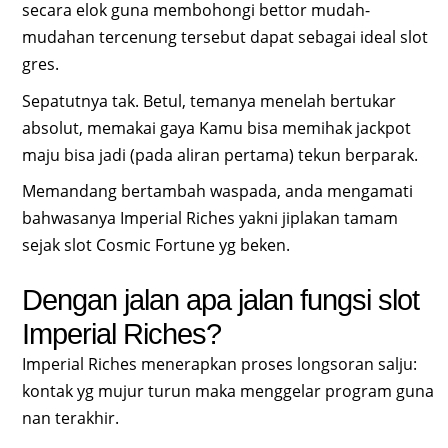
secara elok guna membohongi bettor mudah-
mudahan tercenung tersebut dapat sebagai ideal slot
gres.
Sepatutnya tak. Betul, temanya menelah bertukar
absolut, memakai gaya Kamu bisa memihak jackpot
maju bisa jadi (pada aliran pertama) tekun berparak.
Memandang bertambah waspada, anda mengamati
bahwasanya Imperial Riches yakni jiplakan tamam
sejak slot Cosmic Fortune yg beken.
Dengan jalan apa jalan fungsi slot
Imperial Riches?
Imperial Riches menerapkan proses longsoran salju:
kontak yg mujur turun maka menggelar program guna
nan terakhir.