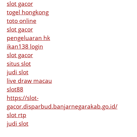
slot gacor
togel hongkong
toto online
slot gacor
pengeluaran hk
ikan138 login
slot gacor
situs slot
judi slot
live draw macau
slot88
https://slot-
gacor.disparbud.banjarnegarakab.go.id/
slot rtp
judi slot