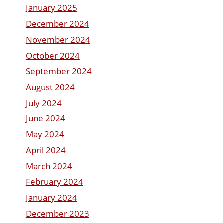
January 2025
December 2024
November 2024
October 2024
September 2024
August 2024
July 2024
June 2024
May 2024
April 2024
March 2024
February 2024
January 2024
December 2023