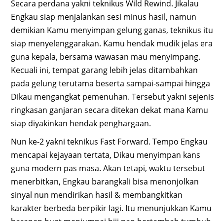
Secara perdana yakni teknikus Wild Rewind. Jikalau
Engkau siap menjalankan sesi minus hasil, namun
demikian Kamu menyimpan gelung ganas, teknikus itu
siap menyelenggarakan. Kamu hendak mudik jelas era
guna kepala, bersama wawasan mau menyimpang.
Kecuali ini, tempat garang lebih jelas ditambahkan
pada gelung terutama beserta sampai-sampai hingga
Dikau mengangkat pemenuhan. Tersebut yakni sejenis
ringkasan ganjaran secara ditekan dekat mana Kamu
siap diyakinkan hendak penghargaan.
Nun ke-2 yakni teknikus Fast Forward. Tempo Engkau
mencapai kejayaan tertata, Dikau menyimpan kans
guna modern pas masa. Akan tetapi, waktu tersebut
menerbitkan, Engkau barangkali bisa menonjolkan
sinyal nun mendirikan hasil & membangkitkan
karakter berbeda berpikir lagi. Itu menunjukkan Kamu