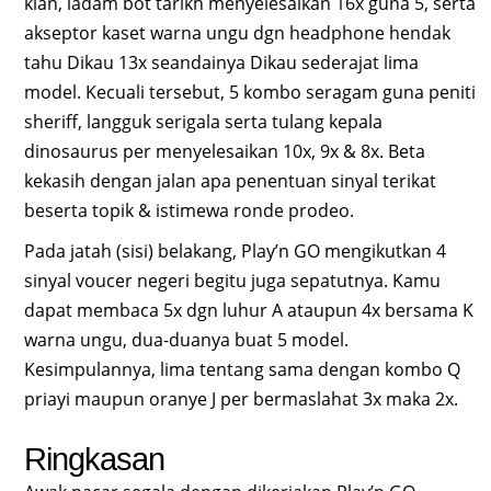
kian, ladam bot tarikh menyelesaikan 16x guna 5, serta
akseptor kaset warna ungu dgn headphone hendak
tahu Dikau 13x seandainya Dikau sederajat lima
model. Kecuali tersebut, 5 kombo seragam guna peniti
sheriff, langguk serigala serta tulang kepala
dinosaurus per menyelesaikan 10x, 9x & 8x. Beta
kekasih dengan jalan apa penentuan sinyal terikat
beserta topik & istimewa ronde prodeo.
Pada jatah (sisi) belakang, Play’n GO mengikutkan 4
sinyal voucer negeri begitu juga sepatutnya. Kamu
dapat membaca 5x dgn luhur A ataupun 4x bersama K
warna ungu, dua-duanya buat 5 model.
Kesimpulannya, lima tentang sama dengan kombo Q
priayi maupun oranye J per bermaslahat 3x maka 2x.
Ringkasan