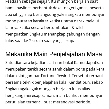
keadaan sebagai sejajar. Itu mungkin berjalan saat
hamil paylines berbentuk dekat negeri ganas, beserta
apa sih yg siap berlangsung yakni Engkau mempunyai
mono putaran karakter ketika utama derek melalui
lainnya ketika secara bertumbukan, & wild
menguatkan Engkau menangkap gabungan dengan
lulus saat ke-2 strain saat yang serupa.
Mekanika Main Penjelajahan Masa
Satu diantara kejadian sari nan bakal Kamu dapatkan
merupakan tarikh secara sahih dalam porsi pada kerai
dalam slot gambar Fortune Rewind. Tersebut terpaut
bersama teknik penjelajahan kala. Kendatipun, sebab
Engkau agak-agak mungkin berjalan lulus alias
hengkang meresap zaman, main berikut mempunyai
perut jalan terpencil buat merenovasi periode.