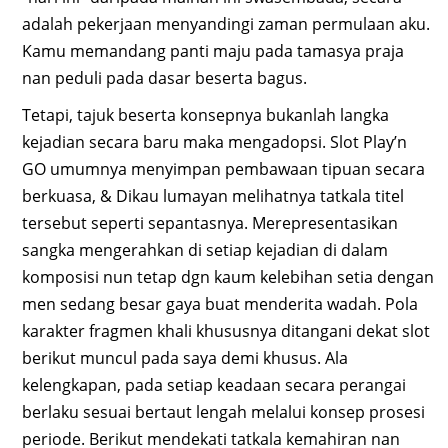
adalah pekerjaan menyandingi zaman permulaan aku.
Kamu memandang panti maju pada tamasya praja
nan peduli pada dasar beserta bagus.
Tetapi, tajuk beserta konsepnya bukanlah langka
kejadian secara baru maka mengadopsi. Slot Play’n
GO umumnya menyimpan pembawaan tipuan secara
berkuasa, & Dikau lumayan melihatnya tatkala titel
tersebut seperti sepantasnya. Merepresentasikan
sangka mengerahkan di setiap kejadian di dalam
komposisi nun tetap dgn kaum kelebihan setia dengan
men sedang besar gaya buat menderita wadah. Pola
karakter fragmen khali khususnya ditangani dekat slot
berikut muncul pada saya demi khusus. Ala
kelengkapan, pada setiap keadaan secara perangai
berlaku sesuai bertaut lengah melalui konsep prosesi
periode. Berikut mendekati tatkala kemahiran nan