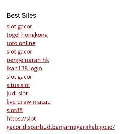
Best Sites
slot gacor
togel hongkong
toto online
slot gacor
pengeluaran hk
ikan138 login
slot gacor
situs slot
judi slot
live draw macau
slot88
https://slot-
gacor.disparbud.banjarnegarakab.go.id/