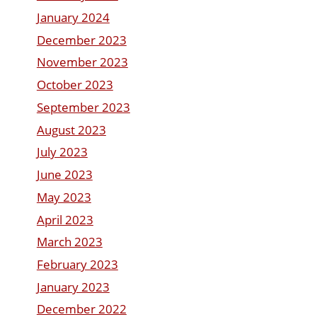
January 2024
December 2023
November 2023
October 2023
September 2023
August 2023
July 2023
June 2023
May 2023
April 2023
March 2023
February 2023
January 2023
December 2022