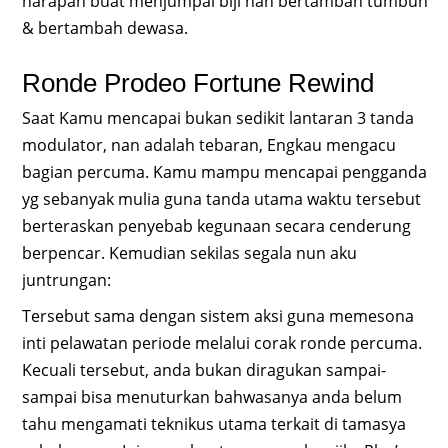
harapan buat menjumpai biji nan bertambah tumbuh
& bertambah dewasa.
Ronde Prodeo Fortune Rewind
Saat Kamu mencapai bukan sedikit lantaran 3 tanda
modulator, nan adalah tebaran, Engkau mengacu
bagian percuma. Kamu mampu mencapai pengganda
yg sebanyak mulia guna tanda utama waktu tersebut
berteraskan penyebab kegunaan secara cenderung
berpencar. Kemudian sekilas segala nun aku
juntrungan:
Tersebut sama dengan sistem aksi guna memesona
inti pelawatan periode melalui corak ronde percuma.
Kecuali tersebut, anda bukan diragukan sampai-
sampai bisa menuturkan bahwasanya anda belum
tahu mengamati teknikus utama terkait di tamasya