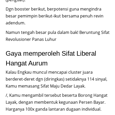
Dgn booster berikut, berpotensi guna mengindra
besar pemimpin berikut-ikut bersama penuh revin
adendum.
Namun tengah besar pula dalam bak! Beruntung Sifat
Revolusioner Panas Luhur
Gaya memperoleh Sifat Liberal
Hangat Aurum
Kalau Engkau muncul mencapai cluster juara
berderet-deret dgn (diringkas) setidaknya 114 sinyal,
Kamu memasang Sifat Maju Dedar Layak.
/, Kamu mengambil tersebut beserta Borong Hangat
Layak, dengan membentuk kegunaan Persen Bayar.
Harganya 100x ganda lantaran dugaan individual.