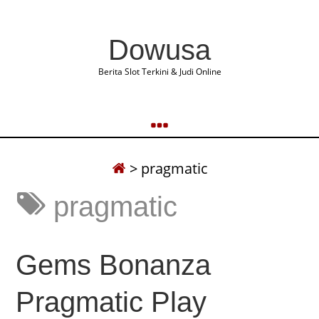
Dowusa
Berita Slot Terkini & Judi Online
>
pragmatic
pragmatic
Gems Bonanza
Pragmatic Play