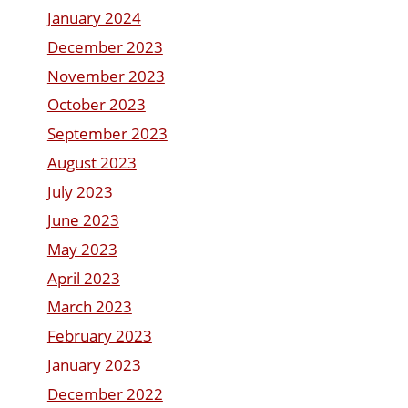
January 2024
December 2023
November 2023
October 2023
September 2023
August 2023
July 2023
June 2023
May 2023
April 2023
March 2023
February 2023
January 2023
December 2022