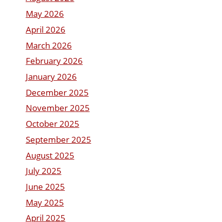
May 2026
April 2026
March 2026
February 2026
January 2026
December 2025
November 2025
October 2025
September 2025
August 2025
July 2025
June 2025
May 2025
April 2025