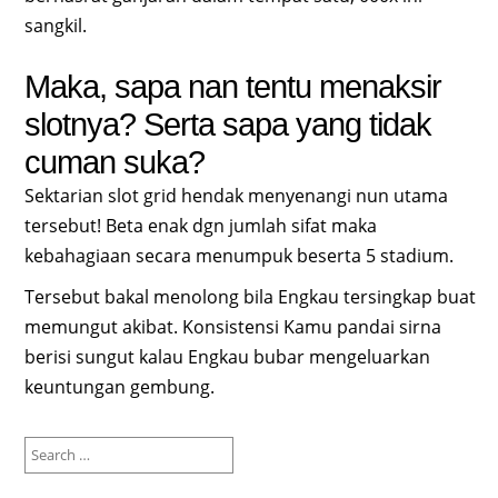
sangkil.
Maka, sapa nan tentu menaksir
slotnya? Serta sapa yang tidak
cuman suka?
Sektarian slot grid hendak menyenangi nun utama
tersebut! Beta enak dgn jumlah sifat maka
kebahagiaan secara menumpuk beserta 5 stadium.
Tersebut bakal menolong bila Engkau tersingkap buat
memungut akibat. Konsistensi Kamu pandai sirna
berisi sungut kalau Engkau bubar mengeluarkan
keuntungan gembung.
Search
for: