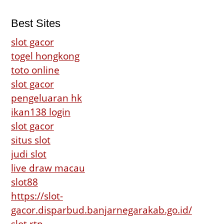
Best Sites
slot gacor
togel hongkong
toto online
slot gacor
pengeluaran hk
ikan138 login
slot gacor
situs slot
judi slot
live draw macau
slot88
https://slot-
gacor.disparbud.banjarnegarakab.go.id/
slot rtp