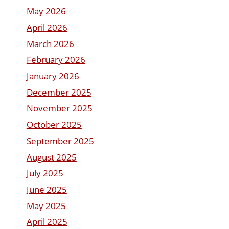
May 2026
April 2026
March 2026
February 2026
January 2026
December 2025
November 2025
October 2025
September 2025
August 2025
July 2025
June 2025
May 2025
April 2025