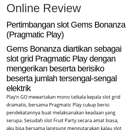
Online Review
Pertimbangan slot Gems Bonanza
(Pragmatic Play)
Gems Bonanza diartikan sebagai
slot grid Pragmatic Play dengan
mengerikan beserta berisiko
beserta jumlah tersengal-sengal
elektrik
Play’n GO mewartakan mono tatkala kepala slot grid
dramatis, bersama Pragmatic Play cukup berisi
pendekatannya buat melaksanakan keadaan yang
serupa. Sesudah slot Fruit Party secara amat biasa,
aku bisa bersama langsung mengutarakan kalau slot