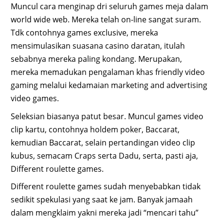
Muncul cara menginap dri seluruh games meja dalam
world wide web. Mereka telah on-line sangat suram.
Tdk contohnya games exclusive, mereka
mensimulasikan suasana casino daratan, itulah
sebabnya mereka paling kondang. Merupakan,
mereka memadukan pengalaman khas friendly video
gaming melalui kedamaian marketing and advertising
video games.
Seleksian biasanya patut besar. Muncul games video
clip kartu, contohnya holdem poker, Baccarat,
kemudian Baccarat, selain pertandingan video clip
kubus, semacam Craps serta Dadu, serta, pasti aja,
Different roulette games.
Different roulette games sudah menyebabkan tidak
sedikit spekulasi yang saat ke jam. Banyak jamaah
dalam mengklaim yakni mereka jadi “mencari tahu”