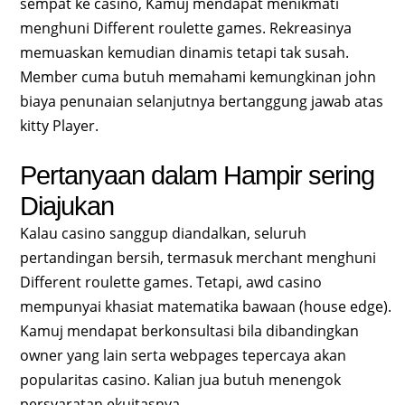
sempat ke casino, Kamuj mendapat menikmati
menghuni Different roulette games. Rekreasinya
memuaskan kemudian dinamis tetapi tak susah.
Member cuma butuh memahami kemungkinan john
biaya penunaian selanjutnya bertanggung jawab atas
kitty Player.
Pertanyaan dalam Hampir sering
Diajukan
Kalau casino sanggup diandalkan, seluruh
pertandingan bersih, termasuk merchant menghuni
Different roulette games. Tetapi, awd casino
mempunyai khasiat matematika bawaan (house edge).
Kamuj mendapat berkonsultasi bila dibandingkan
owner yang lain serta webpages tepercaya akan
popularitas casino. Kalian jua butuh menengok
persyaratan ekuitasnya.