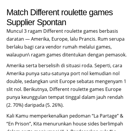
Match Different roulette games
Supplier Spontan
Muncul 3 ragam Different roulette games berbasis
daratan — Amerika, Europe, lalu Prancis. Rum serupa
berlaku bagi cara vendor rumah melalui games,
walaupun\ ragam games ditentukan dengan pemasok.
Amerika serta berselisih di situasi roda. Seperti, cara
Amerika punya satu-satunya port nol kemudian nol
double, sedangkan unit Europe sebatas mengenyam 1
slit nol. Berikutnya, Different roulette games Europe
punya keunggulan tempat tinggal dalam jauh rendah
(2. 70%) daripada (5. 26%).
Kali Kamu memperkenalkan pedoman “La Partage” &
“En Prison”, Kita menurunkan house sides berlimpah