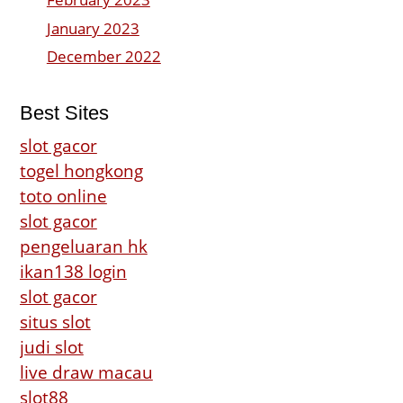
January 2023
December 2022
Best Sites
slot gacor
togel hongkong
toto online
slot gacor
pengeluaran hk
ikan138 login
slot gacor
situs slot
judi slot
live draw macau
slot88