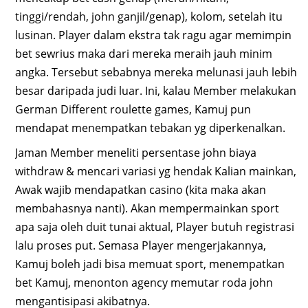
tinggi/rendah, john ganjil/genap), kolom, setelah itu
lusinan. Player dalam ekstra tak ragu agar memimpin
bet sewrius maka dari mereka meraih jauh minim
angka. Tersebut sebabnya mereka melunasi jauh lebih
besar daripada judi luar. Ini, kalau Member melakukan
German Different roulette games, Kamuj pun
mendapat menempatkan tebakan yg diperkenalkan.
Jaman Member meneliti persentase john biaya
withdraw & mencari variasi yg hendak Kalian mainkan,
Awak wajib mendapatkan casino (kita maka akan
membahasnya nanti). Akan mempermainkan sport
apa saja oleh duit tunai aktual, Player butuh registrasi
lalu proses put. Semasa Player mengerjakannya,
Kamuj boleh jadi bisa memuat sport, menempatkan
bet Kamuj, menonton agency memutar roda john
mengantisipasi akibatnya.