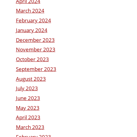
April 2024
March 2024
February 2024
January 2024
December 2023
November 2023
October 2023
September 2023
August 2023
July 2023
June 2023
May 2023
April 2023
March 2023
February 2023