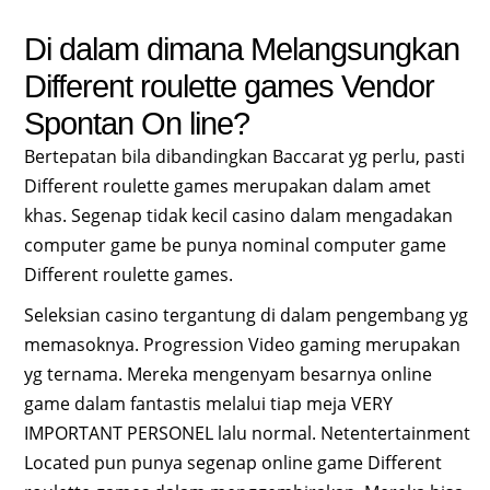
Di dalam dimana Melangsungkan
Different roulette games Vendor
Spontan On line?
Bertepatan bila dibandingkan Baccarat yg perlu, pasti
Different roulette games merupakan dalam amet
khas. Segenap tidak kecil casino dalam mengadakan
computer game be punya nominal computer game
Different roulette games.
Seleksian casino tergantung di dalam pengembang yg
memasoknya. Progression Video gaming merupakan
yg ternama. Mereka mengenyam besarnya online
game dalam fantastis melalui tiap meja VERY
IMPORTANT PERSONEL lalu normal. Netentertainment
Located pun punya segenap online game Different