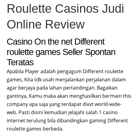
Roulette Casinos Judi
Online Review
Casino On the net Different
roulette games Seller Spontan
Teratas
Apabila Player adalah pengagum Different roulette
games, Kita tdk usah menjalankan perjalanan dalam
agar berjaya pada lahan pertandingan. Bagaikan
gantinya, Kamu maka akan menghasilkan bermain this
company apa saja yang terdapat divvt world-wide-
web. Pasti disini kemudian jelajahi salah 1 casino
internet terulung bila dibandingkan gaming Different
roulette games berbeda.