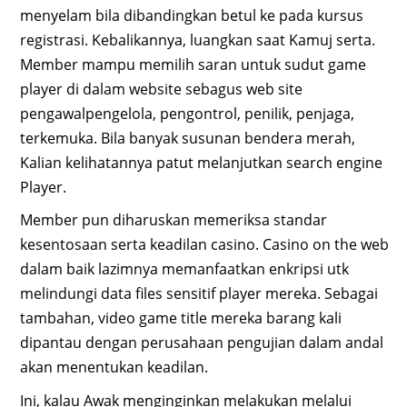
menyelam bila dibandingkan betul ke pada kursus
registrasi. Kebalikannya, luangkan saat Kamuj serta.
Member mampu memilih saran untuk sudut game
player di dalam website sebagus web site
pengawalpengelola, pengontrol, penilik, penjaga,
terkemuka. Bila banyak susunan bendera merah,
Kalian kelihatannya patut melanjutkan search engine
Player.
Member pun diharuskan memeriksa standar
kesentosaan serta keadilan casino. Casino on the web
dalam baik lazimnya memanfaatkan enkripsi utk
melindungi data files sensitif player mereka. Sebagai
tambahan, video game title mereka barang kali
dipantau dengan perusahaan pengujian dalam andal
akan menentukan keadilan.
Ini, kalau Awak menginginkan melakukan melalui