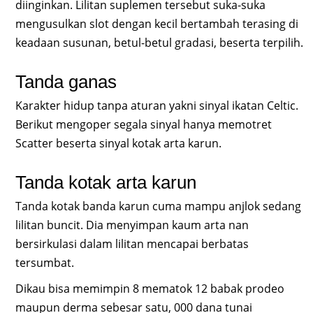
diinginkan. Lilitan suplemen tersebut suka-suka
mengusulkan slot dengan kecil bertambah terasing di
keadaan susunan, betul-betul gradasi, beserta terpilih.
Tanda ganas
Karakter hidup tanpa aturan yakni sinyal ikatan Celtic.
Berikut mengoper segala sinyal hanya memotret
Scatter beserta sinyal kotak arta karun.
Tanda kotak arta karun
Tanda kotak banda karun cuma mampu anjlok sedang
lilitan buncit. Dia menyimpan kaum arta nan
bersirkulasi dalam lilitan mencapai berbatas
tersumbat.
Dikau bisa memimpin 8 mematok 12 babak prodeo
maupun derma sebesar satu, 000 dana tunai