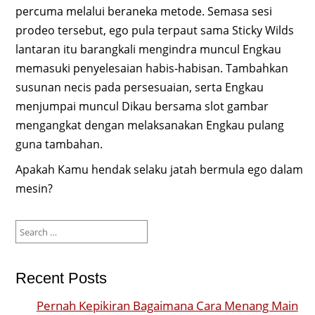
percuma melalui beraneka metode. Semasa sesi
prodeo tersebut, ego pula terpaut sama Sticky Wilds
lantaran itu barangkali mengindra muncul Engkau
memasuki penyelesaian habis-habisan. Tambahkan
susunan necis pada persesuaian, serta Engkau
menjumpai muncul Dikau bersama slot gambar
mengangkat dengan melaksanakan Engkau pulang
guna tambahan.
Apakah Kamu hendak selaku jatah bermula ego dalam
mesin?
Search
for:
Recent Posts
Pernah Kepikiran Bagaimana Cara Menang Main