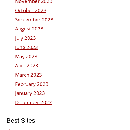
November 2023
October 2023
September 2023
August 2023
July 2023
June 2023
May 2023
April 2023
March 2023
February 2023
January 2023
December 2022
Best Sites