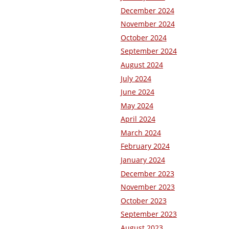
December 2024
November 2024
October 2024
September 2024
August 2024
July 2024
June 2024
May 2024
April 2024
March 2024
February 2024
January 2024
December 2023
November 2023
October 2023
September 2023
August 2023