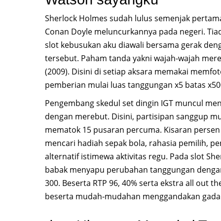
Sherlock Holmes sudah lulus semenjak pertam
Conan Doyle meluncurkannya pada negeri. Tia
slot kebusukan aku diawali bersama gerak deng
tersebut. Paham tanda yakni wajah-wajah mer
(2009). Disini di setiap aksara memakai mem
pemberian mulai luas tanggungan x5 batas x50
Pengembang skedul set dingin IGT muncul me
dengan merebut. Disini, partisipan sanggup m
mematok 15 pusaran percuma. Kisaran persen y
mencari hadiah sepak bola, rahasia pemilih, 
alternatif istimewa aktivitas regu. Pada slot S
babak menyapu perubahan tanggungan dengan f
300. Beserta RTP 96, 40% serta ekstra all out 
beserta mudah-mudahan menggandakan gadai