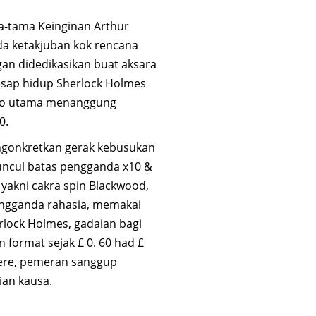
a-tama Keinginan Arthur
da ketakjuban kok rencana
an didedikasikan buat aksara
esap hidup Sherlock Holmes
foto utama menanggung
0.
ngonkretkan gerak kebusukan
uncul batas pengganda x10 &
akni cakra spin Blackwood,
pengganda rahasia, memakai
herlock Holmes, gadaian bagi
ormat sejak £ 0. 60 had £
there, pemeran sanggup
an kausa.