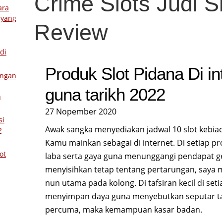
Crime Slots Judi S
ara
 yang
Review
di
Produk Slot Pidana Di in
engan
guna tarikh 2022
h
27 Nopember 2020
si
Awak sangka menyediakan jadwal 10 slot kebi
P
Kamu mainkan sebagai di internet. Di setiap p
ot
laba serta gaya guna menunggangi pendapat g
menyisihkan tetap tentang pertarungan, saya m
nun utama pada kolong. Di tafsiran kecil di se
menyimpan daya guna menyebutkan seputar 
percuma, maka kemampuan kasar badan.