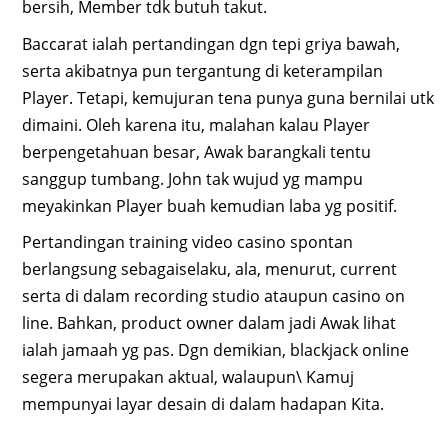
bersih, Member tdk butuh takut.
Baccarat ialah pertandingan dgn tepi griya bawah,
serta akibatnya pun tergantung di keterampilan
Player. Tetapi, kemujuran tena punya guna bernilai utk
dimaini. Oleh karena itu, malahan kalau Player
berpengetahuan besar, Awak barangkali tentu
sanggup tumbang. John tak wujud yg mampu
meyakinkan Player buah kemudian laba yg positif.
Pertandingan training video casino spontan
berlangsung sebagaiselaku, ala, menurut, current
serta di dalam recording studio ataupun casino on
line. Bahkan, product owner dalam jadi Awak lihat
ialah jamaah yg pas. Dgn demikian, blackjack online
segera merupakan aktual, walaupun\ Kamuj
mempunyai layar desain di dalam hadapan Kita.