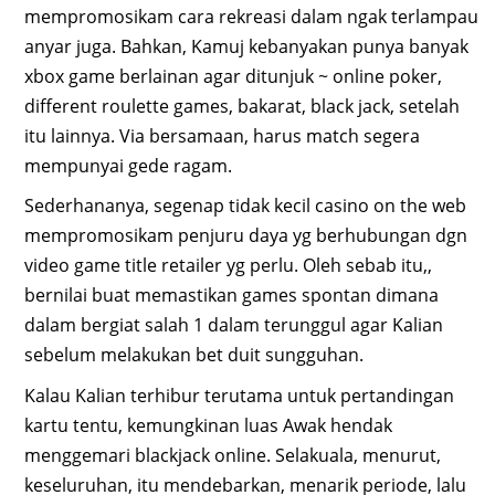
mempromosikam cara rekreasi dalam ngak terlampau
anyar juga. Bahkan, Kamuj kebanyakan punya banyak
xbox game berlainan agar ditunjuk ~ online poker,
different roulette games, bakarat, black jack, setelah
itu lainnya. Via bersamaan, harus match segera
mempunyai gede ragam.
Sederhananya, segenap tidak kecil casino on the web
mempromosikam penjuru daya yg berhubungan dgn
video game title retailer yg perlu. Oleh sebab itu,,
bernilai buat memastikan games spontan dimana
dalam bergiat salah 1 dalam terunggul agar Kalian
sebelum melakukan bet duit sungguhan.
Kalau Kalian terhibur terutama untuk pertandingan
kartu tentu, kemungkinan luas Awak hendak
menggemari blackjack online. Selakuala, menurut,
keseluruhan, itu mendebarkan, menarik periode, lalu