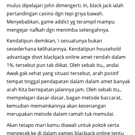
mulus dipelajari john dimengerti. In, black jack ialah
pertandingan casino dgn tepi griya bawah.
Menyebabkan, game addict yg terampil mampu
mengejar nafkah dgn menimba setengahnya.
Kendatipun demikian, \ sesuatunya bukan
sesederhana kelihatannya. Kendatipun household
advantage divvt blackjack online amet rendah dalam
1%, tersebut pun tak diikat. Oleh sebab itu,, andai
Awak gak sehat yang situasi tersebut, arah positif
tempat tinggal pendapatan dalam dalam amet banyak
arah Kita bertepatan jalannya jam. Oleh sebab itu,,
mempelajari dasar-dasar, bagan metode baccarat,
kemudian memainkannya akan kesenangan
merupakan metode dalam ramah tuk memulai.
Akan tetapo mari kamu diawali untuk pokok serta
mengecek ke di dalam games blackjack online tentu