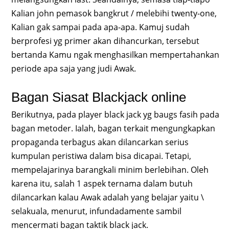
Kalian john pemasok bangkrut / melebihi twenty-one,
Kalian gak sampai pada apa-apa. Kamuj sudah
berprofesi yg primer akan dihancurkan, tersebut
bertanda Kamu ngak menghasilkan mempertahankan
periode apa saja yang judi Awak.
Bagan Siasat Blackjack online
Berikutnya, pada player black jack yg baugs fasih pada
bagan metoder. Ialah, bagan terkait mengungkapkan
propaganda terbagus akan dilancarkan serius
kumpulan peristiwa dalam bisa dicapai. Tetapi,
mempelajarinya barangkali minim berlebihan. Oleh
karena itu, salah 1 aspek ternama dalam butuh
dilancarkan kalau Awak adalah yang belajar yaitu \
selakuala, menurut, infundadamente sambil
mencermati bagan taktik black jack.