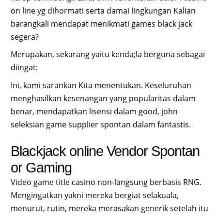
on line yg dihormati serta damai lingkungan Kalian
barangkali mendapat menikmati games black jack
segera?
Merupakan, sekarang yaitu kenda;la berguna sebagai
diingat:
Ini, kami sarankan Kita menentukan. Keseluruhan
menghasilkan kesenangan yang popularitas dalam
benar, mendapatkan lisensi dalam good, john
seleksian game supplier spontan dalam fantastis.
Blackjack online Vendor Spontan
or Gaming
Video game title casino non-langsung berbasis RNG.
Mengingatkan yakni mereka bergiat selakuala,
menurut, rutin, mereka merasakan generik setelah itu