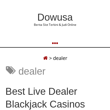
Dowusa
Berita Slot Terkini & Judi Online
>
dealer
dealer
Best Live Dealer
Blackjack Casinos