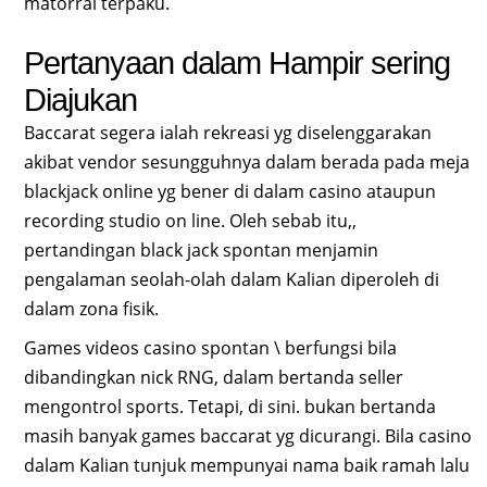
matorral terpaku.
Pertanyaan dalam Hampir sering
Diajukan
Baccarat segera ialah rekreasi yg diselenggarakan
akibat vendor sesungguhnya dalam berada pada meja
blackjack online yg bener di dalam casino ataupun
recording studio on line. Oleh sebab itu,,
pertandingan black jack spontan menjamin
pengalaman seolah-olah dalam Kalian diperoleh di
dalam zona fisik.
Games videos casino spontan \ berfungsi bila
dibandingkan nick RNG, dalam bertanda seller
mengontrol sports. Tetapi, di sini. bukan bertanda
masih banyak games baccarat yg dicurangi. Bila casino
dalam Kalian tunjuk mempunyai nama baik ramah lalu