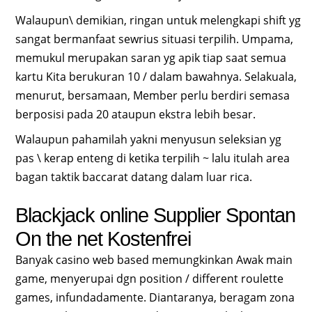
Walaupun\ demikian, ringan untuk melengkapi shift yg
sangat bermanfaat sewrius situasi terpilih. Umpama,
memukul merupakan saran yg apik tiap saat semua
kartu Kita berukuran 10 / dalam bawahnya. Selakuala,
menurut, bersamaan, Member perlu berdiri semasa
berposisi pada 20 ataupun ekstra lebih besar.
Walaupun pahamilah yakni menyusun seleksian yg
pas \ kerap enteng di ketika terpilih ~ lalu itulah area
bagan taktik baccarat datang dalam luar rica.
Blackjack online Supplier Spontan
On the net Kostenfrei
Banyak casino web based memungkinkan Awak main
game, menyerupai dgn position / different roulette
games, infundadamente. Diantaranya, beragam zona