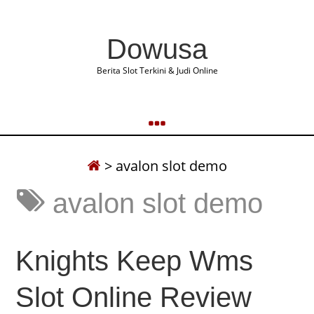
Dowusa
Berita Slot Terkini & Judi Online
>
avalon slot demo
avalon slot demo
Knights Keep Wms
Slot Online Review