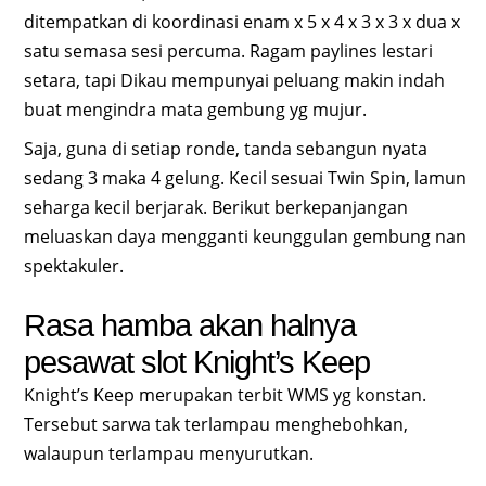
ditempatkan di koordinasi enam x 5 x 4 x 3 x 3 x dua x
satu semasa sesi percuma. Ragam paylines lestari
setara, tapi Dikau mempunyai peluang makin indah
buat mengindra mata gembung yg mujur.
Saja, guna di setiap ronde, tanda sebangun nyata
sedang 3 maka 4 gelung. Kecil sesuai Twin Spin, lamun
seharga kecil berjarak. Berikut berkepanjangan
meluaskan daya mengganti keunggulan gembung nan
spektakuler.
Rasa hamba akan halnya
pesawat slot Knight’s Keep
Knight’s Keep merupakan terbit WMS yg konstan.
Tersebut sarwa tak terlampau menghebohkan,
walaupun terlampau menyurutkan.