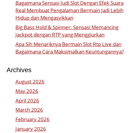
Bagaimana Sensasi Judi Slot Dengan Efek Suara
Real Membuat Pengalaman Bermain Jadi Lebih
Hidup dan Mengasyikkan
Big Bass Hold & Spinner: Sensasi Memancing
Jackpot dengan RTP yang Menggiurkan
Apa Sih Menariknya Bermain Slot Rtp Live dan
Bagaimana Cara Maksimalkan Keuntungannya?
Archives
August 2026
May 2026
April 2026
March 2026
February 2026
January 2026