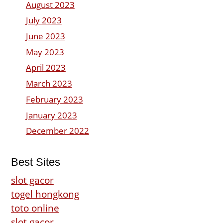
August 2023
July 2023
June 2023
May 2023
April 2023
March 2023
February 2023
January 2023
December 2022
Best Sites
slot gacor
togel hongkong
toto online
slot gacor