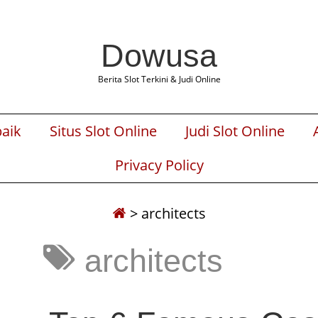
Dowusa
Berita Slot Terkini & Judi Online
baik
Situs Slot Online
Judi Slot Online
Privacy Policy
>
architects
architects