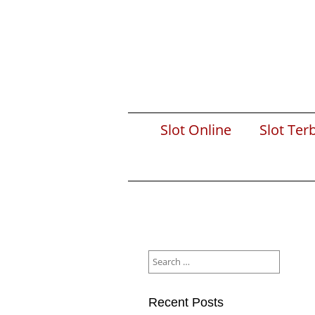
Slot Online
Slot Ter
Search
for:
Recent Posts