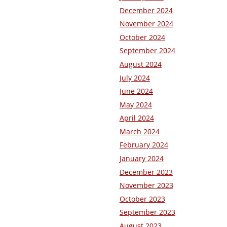
December 2024
November 2024
October 2024
September 2024
August 2024
July 2024
June 2024
May 2024
April 2024
March 2024
February 2024
January 2024
December 2023
November 2023
October 2023
September 2023
August 2023