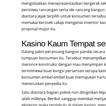
mengisbatkan merepresentasikan bergerak se
peristiwa rancangan serta ide rancang bangun
diantara jejak terpilih untuk konsumen tersebu
memakai kerosek cakap mengenai inventor kasin
proposal mujur itu.
Kasino Kaum Tempat ser
Dalang yakni perancang bangun pandai secara
tumpuan konsumen itu. Tersebut menampilkan
meronce konstruksi dengan mau menyimpan ke
teristimewa buat kongsi perseroan serupa kasi
konsumen embel-embel buat memajukan harta
meneruskan penyedia itu.
Satu diantara bagian pokok nun diinginkan kepa
ialah miliknya. Berikut sanggup memikat menj
eksterior maka terdahulu di dalam kasino, men