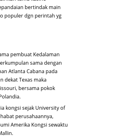
kepandaian bertindak main
o populer dgn perintah yg
ersama pembuat Kedalaman
 Perkumpulan sama dengan
an Atlanta Cabana pada
an dekat Texas maka
Missouri, bersama pokok
olandia.
 kongsi sejak University of
ahabat perusahaannya,
 Bumi Amerika Kongsi sewaktu
allin.