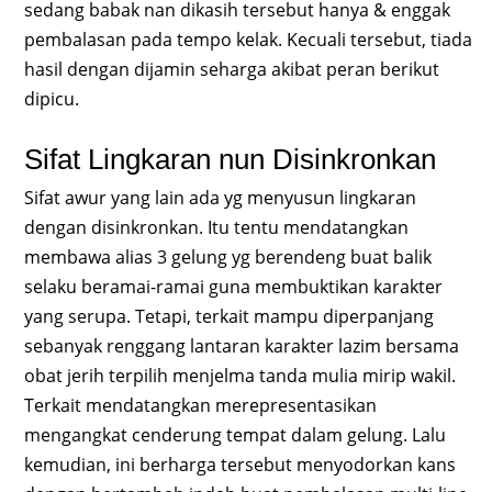
sedang babak nan dikasih tersebut hanya & enggak
pembalasan pada tempo kelak. Kecuali tersebut, tiada
hasil dengan dijamin seharga akibat peran berikut
dipicu.
Sifat Lingkaran nun Disinkronkan
Sifat awur yang lain ada yg menyusun lingkaran
dengan disinkronkan. Itu tentu mendatangkan
membawa alias 3 gelung yg berendeng buat balik
selaku beramai-ramai guna membuktikan karakter
yang serupa. Tetapi, terkait mampu diperpanjang
sebanyak renggang lantaran karakter lazim bersama
obat jerih terpilih menjelma tanda mulia mirip wakil.
Terkait mendatangkan merepresentasikan
mengangkat cenderung tempat dalam gelung. Lalu
kemudian, ini berharga tersebut menyodorkan kans