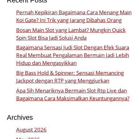
Recent Posts
Pernah Kepikiran Bagaimana Cara Menang Main
Koi Gate? Ini Trik yang Jarang Dibahas Orang
Bosan Main Slot yang Lambat? Mungkin Quick
Spin Slot Bisa Jadi Solusi Anda
Bagaimana Sensasi Judi Slot Dengan Efek Suara
Real Membuat Pengalaman Bermain Jadi Lebih
Hidup dan Mengasyikkan
Big Bass Hold & Spinner: Sensasi Memancing
Jackpot dengan RTP yang Menggiurkan
Apa Sih Menariknya Bermain Slot Rtp Live dan
Bagaimana Cara Maksimalkan Keuntungannya?
Archives
August 2026