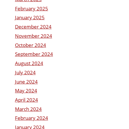
February 2025
January 2025
December 2024
November 2024
October 2024
September 2024
August 2024
July 2024
June 2024
May 2024
April 2024
March 2024
February 2024
January 2024