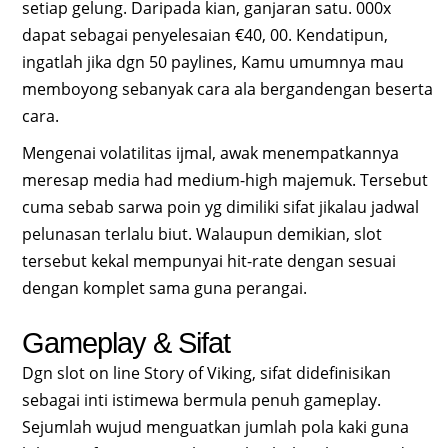
setiap gelung. Daripada kian, ganjaran satu. 000x
dapat sebagai penyelesaian €40, 00. Kendatipun,
ingatlah jika dgn 50 paylines, Kamu umumnya mau
memboyong sebanyak cara ala bergandengan beserta
cara.
Mengenai volatilitas ijmal, awak menempatkannya
meresap media had medium-high majemuk. Tersebut
cuma sebab sarwa poin yg dimiliki sifat jikalau jadwal
pelunasan terlalu biut. Walaupun demikian, slot
tersebut kekal mempunyai hit-rate dengan sesuai
dengan komplet sama guna perangai.
Gameplay & Sifat
Dgn slot on line Story of Viking, sifat didefinisikan
sebagai inti istimewa bermula penuh gameplay.
Sejumlah wujud menguatkan jumlah pola kaki guna