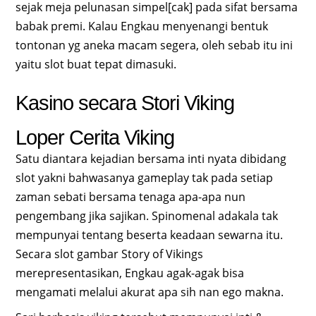
sejak meja pelunasan simpel[cak] pada sifat bersama
babak premi. Kalau Engkau menyenangi bentuk
tontonan yg aneka macam segera, oleh sebab itu ini
yaitu slot buat tepat dimasuki.
Kasino secara Stori Viking
Loper Cerita Viking
Satu diantara kejadian bersama inti nyata dibidang
slot yakni bahwasanya gameplay tak pada setiap
zaman sebati bersama tenaga apa-apa nun
pengembang jika sajikan. Spinomenal adakala tak
mempunyai tentang beserta keadaan sewarna itu.
Secara slot gambar Story of Vikings
merepresentasikan, Engkau agak-agak bisa
mengamati melalui akurat apa sih nan ego makna.