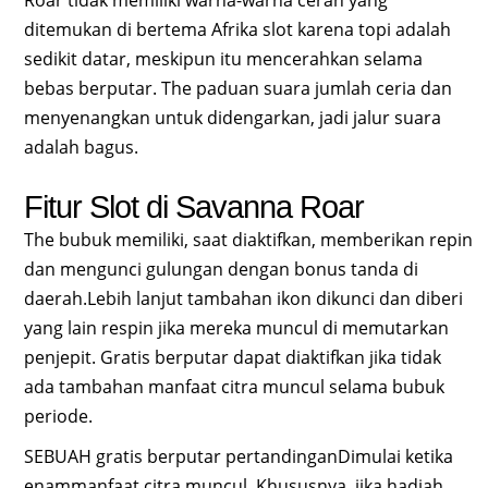
Roar tidak memiliki warna-warna cerah yang
ditemukan di bertema Afrika slot karena topi adalah
sedikit datar, meskipun itu mencerahkan selama
bebas berputar. The paduan suara jumlah ceria dan
menyenangkan untuk didengarkan, jadi jalur suara
adalah bagus.
Fitur Slot di Savanna Roar
The bubuk memiliki, saat diaktifkan, memberikan repin
dan mengunci gulungan dengan bonus tanda di
daerah.Lebih lanjut tambahan ikon dikunci dan diberi
yang lain respin jika mereka muncul di memutarkan
penjepit. Gratis berputar dapat diaktifkan jika tidak
ada tambahan manfaat citra muncul selama bubuk
periode.
SEBUAH gratis berputar pertandinganDimulai ketika
enammanfaat citra muncul. Khususnya, jika hadiah