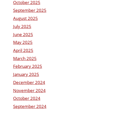
October 2025
September 2025
August 2025
July 2025
June 2025
May 2025
April 2025
March 2025
February 2025
January 2025
December 2024
November 2024
October 2024
September 2024