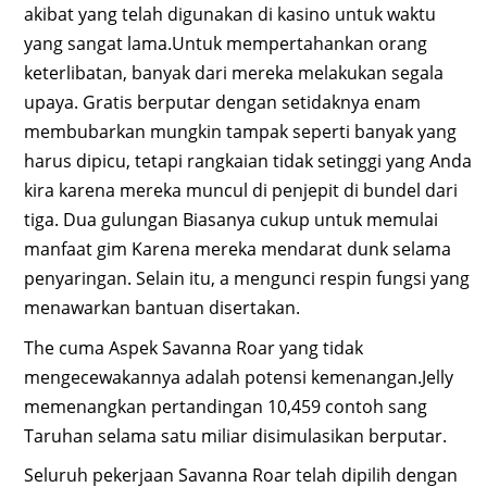
akibat yang telah digunakan di kasino untuk waktu
yang sangat lama.Untuk mempertahankan orang
keterlibatan, banyak dari mereka melakukan segala
upaya. Gratis berputar dengan setidaknya enam
membubarkan mungkin tampak seperti banyak yang
harus dipicu, tetapi rangkaian tidak setinggi yang Anda
kira karena mereka muncul di penjepit di bundel dari
tiga. Dua gulungan Biasanya cukup untuk memulai
manfaat gim Karena mereka mendarat dunk selama
penyaringan. Selain itu, a mengunci respin fungsi yang
menawarkan bantuan disertakan.
The cuma Aspek Savanna Roar yang tidak
mengecewakannya adalah potensi kemenangan.Jelly
memenangkan pertandingan 10,459 contoh sang
Taruhan selama satu miliar disimulasikan berputar.
Seluruh pekerjaan Savanna Roar telah dipilih dengan