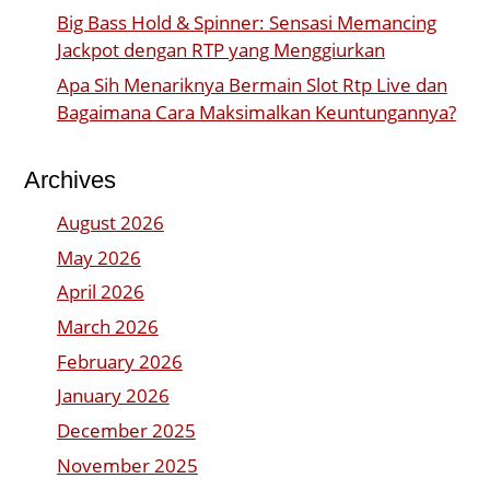
Big Bass Hold & Spinner: Sensasi Memancing
Jackpot dengan RTP yang Menggiurkan
Apa Sih Menariknya Bermain Slot Rtp Live dan
Bagaimana Cara Maksimalkan Keuntungannya?
Archives
August 2026
May 2026
April 2026
March 2026
February 2026
January 2026
December 2025
November 2025