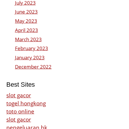
July 2023
June 2023
May 2023
April 2023
March 2023
February 2023
January 2023
December 2022
Best Sites
slot gacor
togel hongkong
toto online
slot gacor
pengeluaran hk