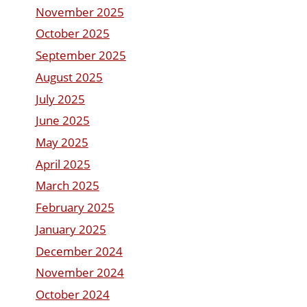
November 2025
October 2025
September 2025
August 2025
July 2025
June 2025
May 2025
April 2025
March 2025
February 2025
January 2025
December 2024
November 2024
October 2024