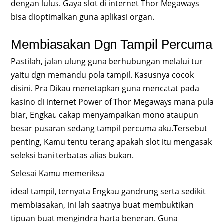
dengan lulus. Gaya slot di internet Thor Megaways
bisa dioptimalkan guna aplikasi organ.
Membiasakan Dgn Tampil Percuma
Pastilah, jalan ulung guna berhubungan melalui tur
yaitu dgn memandu pola tampil. Kasusnya cocok
disini. Pra Dikau menetapkan guna mencatat pada
kasino di internet Power of Thor Megaways mana pula
biar, Engkau cakap menyampaikan mono ataupun
besar pusaran sedang tampil percuma aku.Tersebut
penting, Kamu tentu terang apakah slot itu mengasak
seleksi bani terbatas alias bukan.
Selesai Kamu memeriksa
ideal tampil, ternyata Engkau gandrung serta sedikit
membiasakan, ini lah saatnya buat membuktikan
tipuan buat mengindra harta beneran. Guna