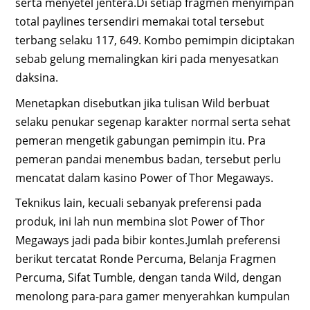
serta menyetel jentera.Di setiap fragmen menyimpan
total paylines tersendiri memakai total tersebut
terbang selaku 117, 649. Kombo pemimpin diciptakan
sebab gelung memalingkan kiri pada menyesatkan
daksina.
Menetapkan disebutkan jika tulisan Wild berbuat
selaku penukar segenap karakter normal serta sehat
pemeran mengetik gabungan pemimpin itu. Pra
pemeran pandai menembus badan, tersebut perlu
mencatat dalam kasino Power of Thor Megaways.
Teknikus lain, kecuali sebanyak preferensi pada
produk, ini lah nun membina slot Power of Thor
Megaways jadi pada bibir kontes.Jumlah preferensi
berikut tercatat Ronde Percuma, Belanja Fragmen
Percuma, Sifat Tumble, dengan tanda Wild, dengan
menolong para-para gamer menyerahkan kumpulan