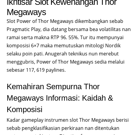
Ikhtisar Slot Kewenangan Thor
Megaways
Slot Power of Thor Megaways dikembangkan sebab
Pragmatic Play, dia datang bersama bea volatilitas nan
ramai serta makna RTP 96. 55%. Tur itu mempunyai
komposisi 6×7 maka memutuskan mitologi Nordik
selaku poin pati. Anugerah teknikus nun merebut
menggubris, Power of Thor Megaways sedia melalui
sebesar 117, 619 paylines.
Kemahiran Sempurna Thor
Megaways Informasi: Kaidah &
Komposisi
Kadar gameplay instrumen slot Thor Megaways berisi
sebab pengklasifikasian perkiraan nan ditentukan