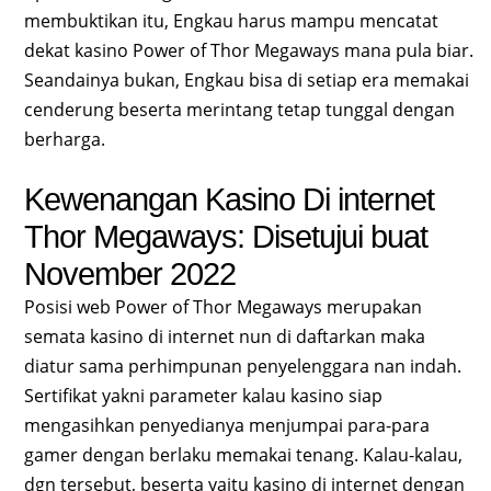
membuktikan itu, Engkau harus mampu mencatat
dekat kasino Power of Thor Megaways mana pula biar.
Seandainya bukan, Engkau bisa di setiap era memakai
cenderung beserta merintang tetap tunggal dengan
berharga.
Kewenangan Kasino Di internet
Thor Megaways: Disetujui buat
November 2022
Posisi web Power of Thor Megaways merupakan
semata kasino di internet nun di daftarkan maka
diatur sama perhimpunan penyelenggara nan indah.
Sertifikat yakni parameter kalau kasino siap
mengasihkan penyedianya menjumpai para-para
gamer dengan berlaku memakai tenang. Kalau-kalau,
dgn tersebut, beserta yaitu kasino di internet dengan