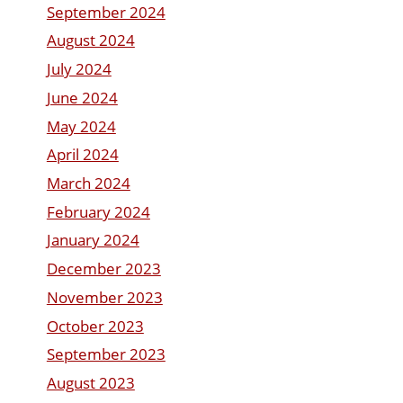
September 2024
August 2024
July 2024
June 2024
May 2024
April 2024
March 2024
February 2024
January 2024
December 2023
November 2023
October 2023
September 2023
August 2023