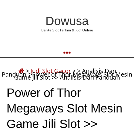
Dowusa
Berita Slot Terkini & Judi Online
>
Judi Slot Gacor
>
> Analisis Dan
Panduan">Power of Thor Megaways Slot Mesin
Game Jili Slot >> Analisis Dan Panduan
Power of Thor
Megaways Slot Mesin
Game Jili Slot >>