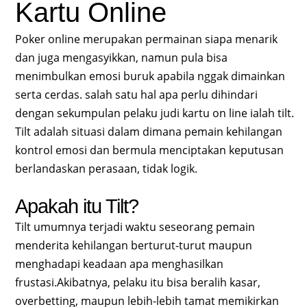
Kartu Online
Poker online merupakan permainan siapa menarik
dan juga mengasyikkan, namun pula bisa
menimbulkan emosi buruk apabila nggak dimainkan
serta cerdas. salah satu hal apa perlu dihindari
dengan sekumpulan pelaku judi kartu on line ialah tilt.
Tilt adalah situasi dalam dimana pemain kehilangan
kontrol emosi dan bermula menciptakan keputusan
berlandaskan perasaan, tidak logik.
Apakah itu Tilt?
Tilt umumnya terjadi waktu seseorang pemain
menderita kehilangan berturut-turut maupun
menghadapi keadaan apa menghasilkan
frustasi.Akibatnya, pelaku itu bisa beralih kasar,
overbetting, maupun lebih-lebih tamat memikirkan