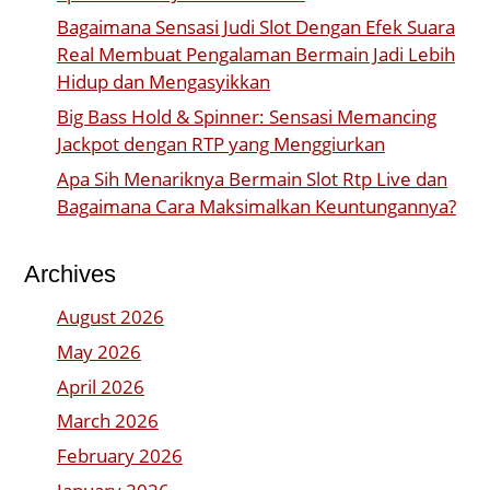
Bagaimana Sensasi Judi Slot Dengan Efek Suara
Real Membuat Pengalaman Bermain Jadi Lebih
Hidup dan Mengasyikkan
Big Bass Hold & Spinner: Sensasi Memancing
Jackpot dengan RTP yang Menggiurkan
Apa Sih Menariknya Bermain Slot Rtp Live dan
Bagaimana Cara Maksimalkan Keuntungannya?
Archives
August 2026
May 2026
April 2026
March 2026
February 2026