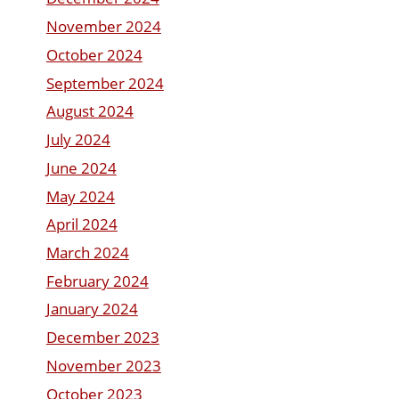
November 2024
October 2024
September 2024
August 2024
July 2024
June 2024
May 2024
April 2024
March 2024
February 2024
January 2024
December 2023
November 2023
October 2023