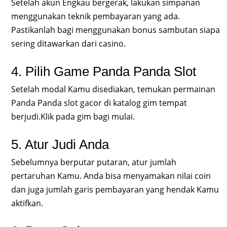
Setelah akun Engkau bergerak, lakukan simpanan
menggunakan teknik pembayaran yang ada.
Pastikanlah bagi menggunakan bonus sambutan siapa
sering ditawarkan dari casino.
4. Pilih Game Panda Panda Slot
Setelah modal Kamu disediakan, temukan permainan
Panda Panda slot gacor di katalog gim tempat
berjudi.Klik pada gim bagi mulai.
5. Atur Judi Anda
Sebelumnya berputar putaran, atur jumlah
pertaruhan Kamu. Anda bisa menyamakan nilai coin
dan juga jumlah garis pembayaran yang hendak Kamu
aktifkan.