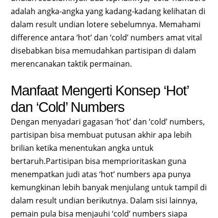
adalah angka-angka yang kadang-kadang kelihatan di
dalam result undian lotere sebelumnya. Memahami
difference antara ‘hot’ dan ‘cold’ numbers amat vital
disebabkan bisa memudahkan partisipan di dalam
merencanakan taktik permainan.
Manfaat Mengerti Konsep ‘Hot’
dan ‘Cold’ Numbers
Dengan menyadari gagasan ‘hot’ dan ‘cold’ numbers,
partisipan bisa membuat putusan akhir apa lebih
brilian ketika menentukan angka untuk
bertaruh.Partisipan bisa memprioritaskan guna
menempatkan judi atas ‘hot’ numbers apa punya
kemungkinan lebih banyak menjulang untuk tampil di
dalam result undian berikutnya. Dalam sisi lainnya,
pemain pula bisa menjauhi ‘cold’ numbers siapa