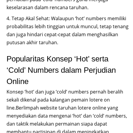
keselarasan dalam rencana taruhan.
4. Tetap Akal Sehat: Walaupun ‘hot’ numbers memiliki
probabilitas lebih tinggian untuk muncul, tetap tenang
dan juga hindari cepat-cepat dalam menghasilkan
putusan akhir taruhan.
Popularitas Konsep ‘Hot’ serta
‘Cold’ Numbers dalam Perjudian
Online
Konsep ‘hot’ dan juga ‘cold’ numbers pernah beralih
sekali dikenal pada kalangan pemain lotere on
line.Berlimpah website taruhan lotere online yang
menyediakan data mengenai ‘hot’ dan ‘cold’ numbers,
dan taktik melakukan permainan siapa dapat
membantu partisipan di dalam meningkatkan