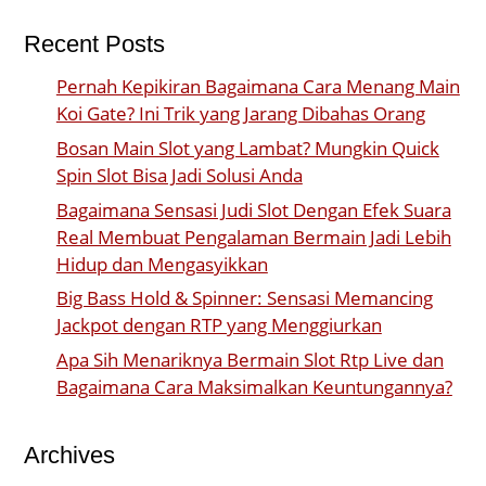
Recent Posts
Pernah Kepikiran Bagaimana Cara Menang Main
Koi Gate? Ini Trik yang Jarang Dibahas Orang
Bosan Main Slot yang Lambat? Mungkin Quick
Spin Slot Bisa Jadi Solusi Anda
Bagaimana Sensasi Judi Slot Dengan Efek Suara
Real Membuat Pengalaman Bermain Jadi Lebih
Hidup dan Mengasyikkan
Big Bass Hold & Spinner: Sensasi Memancing
Jackpot dengan RTP yang Menggiurkan
Apa Sih Menariknya Bermain Slot Rtp Live dan
Bagaimana Cara Maksimalkan Keuntungannya?
Archives