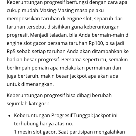
Keberuntungan progresif berfungsi dengan cara apa
cukup mudah.Masing-Masing masa pelaku
memposisikan taruhan di engine slot, separuh dari
taruhan tersebut disisihkan guna keberuntungan
progresif. Menjadi teladan, bila Anda bermain-main di
engine slot gacor bersama taruhan Rp100, bisa jadi
Rp5 sebab setiap taruhan Anda akan ditambahkan ke
hadiah besar progresif. Bersama seperti itu, semakin
berlimpah pemain apa melakukan permainan dan
juga bertaruh, makin besar jackpot apa akan ada
untuk dimenangkan.
Keberuntungan progresif bisa dibagi berubah
sejumlah kategori:
Keberuntungan Progresif Tunggal: Jackpot ini
terhubung hanya atas no.
1 mesin slot gacor. Saat partisipan mengalahkan