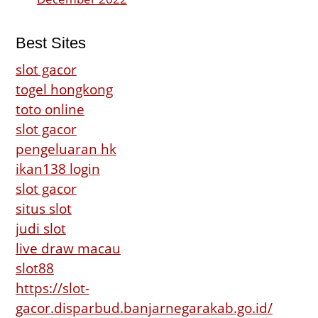
Best Sites
slot gacor
togel hongkong
toto online
slot gacor
pengeluaran hk
ikan138 login
slot gacor
situs slot
judi slot
live draw macau
slot88
https://slot-
gacor.disparbud.banjarnegarakab.go.id/