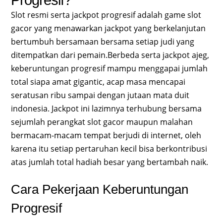
Slot resmi serta jackpot progresif adalah game slot
gacor yang menawarkan jackpot yang berkelanjutan
bertumbuh bersamaan bersama setiap judi yang
ditempatkan dari pemain.Berbeda serta jackpot ajeg,
keberuntungan progresif mampu menggapai jumlah
total siapa amat gigantic, acap masa mencapai
seratusan ribu sampai dengan jutaan mata duit
indonesia. Jackpot ini lazimnya terhubung bersama
sejumlah perangkat slot gacor maupun malahan
bermacam-macam tempat berjudi di internet, oleh
karena itu setiap pertaruhan kecil bisa berkontribusi
atas jumlah total hadiah besar yang bertambah naik.
Cara Pekerjaan Keberuntungan
Progresif