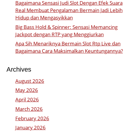
Bagaimana Sensasi Judi Slot Dengan Efek Suara
Real Membuat Pengalaman Bermain Jadi Lebih
Hidup dan Mengasyikkan
Big Bass Hold & Spinner: Sensasi Memancing
Jackpot dengan RTP yang Menggiurkan
Apa Sih Menariknya Bermain Slot Rtp Live dan
Bagaimana Cara Maksimalkan Keuntungannya?
Archives
August 2026
May 2026
April 2026
March 2026
February 2026
January 2026