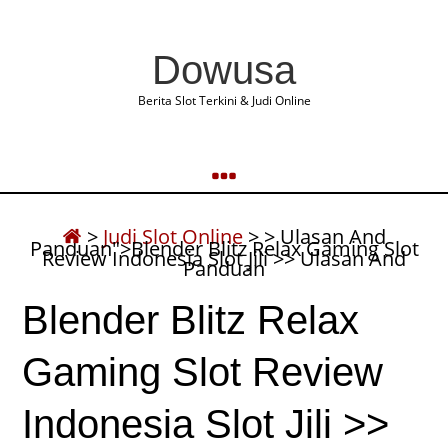
Dowusa
Berita Slot Terkini & Judi Online
>
Judi Slot Online
>
> Ulasan And
Panduan">Blender Blitz Relax Gaming Slot
Review Indonesia Slot Jili >> Ulasan And
Panduan
Blender Blitz Relax
Gaming Slot Review
Indonesia Slot Jili >>