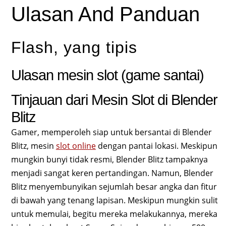
Ulasan And Panduan
Flash, yang tipis
Ulasan mesin slot (game santai)
Tinjauan dari Mesin Slot di Blender
Blitz
Gamer, memperoleh siap untuk bersantai di Blender
Blitz, mesin
slot online
dengan pantai lokasi. Meskipun
mungkin bunyi tidak resmi, Blender Blitz tampaknya
menjadi sangat keren pertandingan. Namun, Blender
Blitz menyembunyikan sejumlah besar angka dan fitur
di bawah yang tenang lapisan. Meskipun mungkin sulit
untuk memulai, begitu mereka melakukannya, mereka