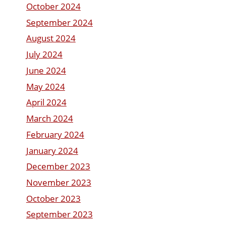
October 2024
September 2024
August 2024
July 2024
June 2024
May 2024
April 2024
March 2024
February 2024
January 2024
December 2023
November 2023
October 2023
September 2023