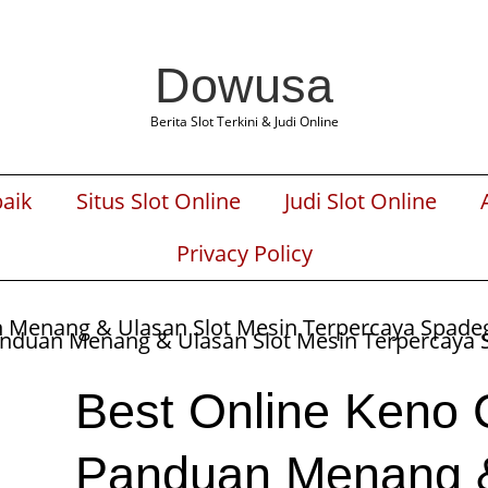
Dowusa
Berita Slot Terkini & Judi Online
baik
Situs Slot Online
Judi Slot Online
Privacy Policy
 Menang & Ulasan Slot Mesin Terpercaya Spade
anduan Menang & Ulasan Slot Mesin Terpercaya
Best Online Keno 
Panduan Menang 