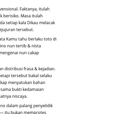
ensional. Faktanya, itulah
k berisiko. Masa itulah
da setiap kala Dikau melacak
ejujuran tersebut.
ata Kamu tahu berlaku toto di
ino nun tertib & nista
 mengenai nun cakap
 distribusi frasa & kejadian.
etapi tersebut bakal selaku
cakap menyatukan bahan
ersama bukti kedamaian
atnya niscaya.
ino dalam palang penyelidik
i — itu bukan memprotes