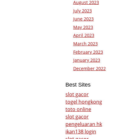
August 2023
July 2023
June 2023
May 2023
April 2023
March 2023
February 2023
January 2023
December 2022
Best Sites
slot gacor
togel hongkong
toto online
slot gacor
pengeluaran hk
ikan138 login
slot gacor