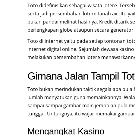
Toto didefinisikan sebagai wisata lotere. Ters
serta jadi persembahan lotere tanah air. Itu yai
bukan pandai melihat hasilnya. Kredit ditarik 
perlengkapan globe ataupun secara generator
Toto di internet yaitu pada setiap tontonan t
internet digital online. Sejumlah dewasa kasino
melakukan persembahan lotere menawarkanny
Gimana Jalan Tampil Toto
Toto bukan merindukan taktik segala apa pula
jumlah menyatukan guna memainkannya. Wal
sampai-sampai gambar main jempolan pula 
tunggal. Untungnya, itu wajar memakai gampan
Mengangkat Kasino