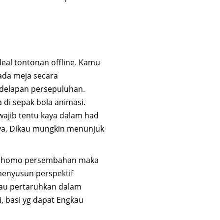
deal tontonan offline. Kamu
ada meja secara
 delapan persepuluhan.
di sepak bola animasi.
wajib tentu kaya dalam had
ya, Dikau mungkin menunjuk
ng homo persembahan maka
enyusun perspektif
kau pertaruhkan dalam
, basi yg dapat Engkau