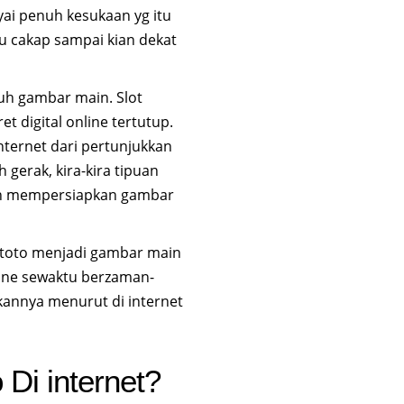
i penuh kesukaan yg itu
u cakap sampai kian dekat
uh gambar main. Slot
 digital online tertutup.
nternet dari pertunjukkan
 gerak, kira-kira tipuan
 nan mempersiapkan gambar
toto menjadi gambar main
line sewaktu berzaman-
kannya menurut di internet
 Di internet?