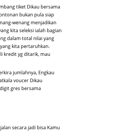
mbang tiket Dikau bersama
 tontonan bukan pula siap
enang-wenang menjadikan
ang kita seleksi ialah bagian
g dalam total nilai yang
ang kita pertaruhkan.
 kredit yg ditarik, mau
erkira jumlahnya, Engkau
atkala voucer Dikau
 digit gres bersama
jalan secara jadi bisa Kamu