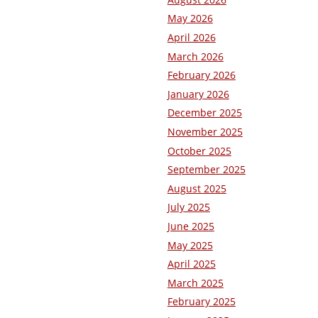
May 2026
April 2026
March 2026
February 2026
January 2026
December 2025
November 2025
October 2025
September 2025
August 2025
July 2025
June 2025
May 2025
April 2025
March 2025
February 2025