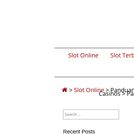
Slot Online
Slot Ter
>
Slot Online
>
Panduan
Casinos > P
Search
for:
Recent Posts