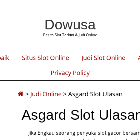
Dowusa
Berita Slot Terkini & Judi Online
baik
Situs Slot Online
Judi Slot Online
Privacy Policy
>
Judi Online
>
Asgard Slot Ulasan
Asgard Slot Ulasa
Jika Engkau seorang penyuka slot gacor bersam