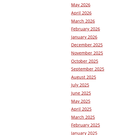
May 2026
April 2026
March 2026
February 2026
January 2026
December 2025
November 2025
October 2025
September 2025
August 2025
July 2025
June 2025
May 2025
April 2025
March 2025
February 2025
January 2025