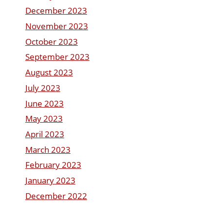
December 2023
November 2023
October 2023
September 2023
August 2023
July 2023
June 2023
May 2023
April 2023
March 2023
February 2023
January 2023
December 2022