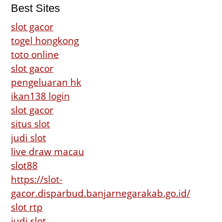
Best Sites
slot gacor
togel hongkong
toto online
slot gacor
pengeluaran hk
ikan138 login
slot gacor
situs slot
judi slot
live draw macau
slot88
https://slot-
gacor.disparbud.banjarnegarakab.go.id/
slot rtp
judi slot