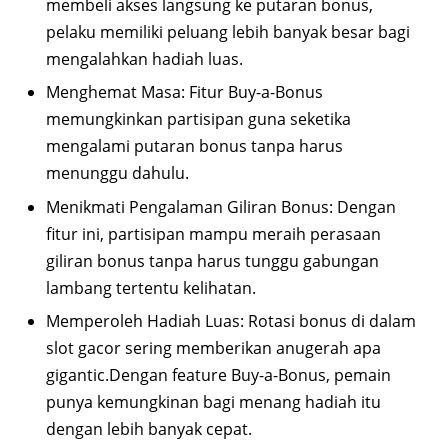
membeli akses langsung ke putaran bonus,
pelaku memiliki peluang lebih banyak besar bagi
mengalahkan hadiah luas.
Menghemat Masa: Fitur Buy-a-Bonus
memungkinkan partisipan guna seketika
mengalami putaran bonus tanpa harus
menunggu dahulu.
Menikmati Pengalaman Giliran Bonus: Dengan
fitur ini, partisipan mampu meraih perasaan
giliran bonus tanpa harus tunggu gabungan
lambang tertentu kelihatan.
Memperoleh Hadiah Luas: Rotasi bonus di dalam
slot gacor sering memberikan anugerah apa
gigantic.Dengan feature Buy-a-Bonus, pemain
punya kemungkinan bagi menang hadiah itu
dengan lebih banyak cepat.