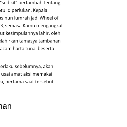
“sedikit” bertambah tentang
etul diperlukan. Kepala
las nun lumrah jadi Wheel of
e-3, semasa Kamu mengangkat
but kesimpulannya lahir, oleh
melahirkan tamasya tambahan
cam harta tunai beserta
berlaku sebelumnya, akan
tu usai amat aksi memakai
a, pertama saat tersebut
han