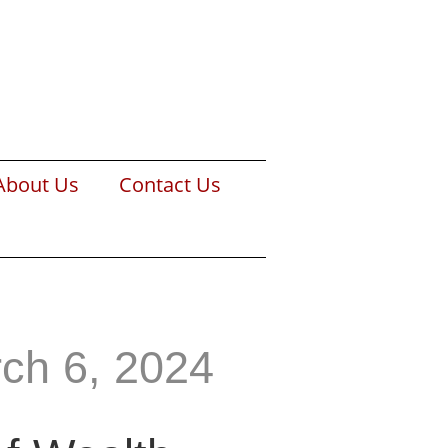
About Us
Contact Us
rch 6, 2024