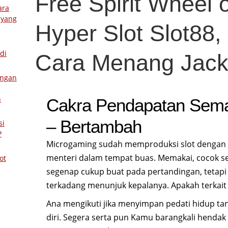
Free Spirit Wheel 
ara
 yang
Hyper Slot Slot88,
di
Cara Menang Jack
engan
h
Cakra Pendapatan Sem
– Bertambah
si
P
Microgaming sudah memproduksi slot dengan 
menteri dalam tempat buas. Memakai, cocok s
ot
segenap cukup buat pada pertandingan, tetapi 
terkadang menunjuk kepalanya. Apakah terkait
Ana mengikuti jika menyimpan pedati hidup ta
diri. Segera serta pun Kamu barangkali hendak