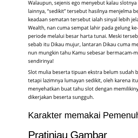
Walaupun, sejenis ego menyebut kalau slotnya 
lainnya, “sedikit” tersebut hasilnya menjelma b
keadaan sematan tersebut ialah sinyal lebih je
Wealth, nan cuma sempat lahir pada gelung k
periode melalui besar harta tunai. Meski terse
sebab itu Dikau mujur, lantaran Dikau cuma 
nun mungkin tahu Kamu sebesar bermacam-ma
sendirinya!
Slot mulia beserta tipuan ekstra belum sudah 
tetapi lazimnya lumayan sedikit, oleh karena i
menyehatkan buat tahu slot dengan memilikiny
dikerjakan beserta sungguh.
Karakter memakai Pemenu
Pratinjau Gambar