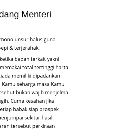
edang Menteri
 mono unsur halus guna
sepi & terjerahak.
etika badan terkait yakni
memakai total tertinggi harta
tiada memiliki dipadankan
ada Kamu seharga masa Kamu
ersebut bukan wajib menjelma
gih. Cuma kesahan jika
setiap babak siap prospek
njumpai sekitar hasil
ran tersebut perkiraan