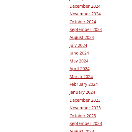
December 2024
November 2024
October 2024
September 2024
August 2024
July 2024
June 2024
May 2024
April 2024
March 2024
February 2024
January 2024
December 2023
November 2023
October 2023
September 2023
August 2023