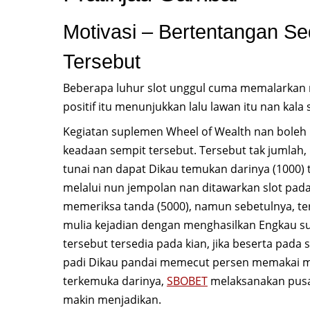
Motivasi – Bertentangan S
Tersebut
Beberapa luhur slot unggul cuma memalarkan
positif itu menunjukkan lalu lawan itu nan kala 
Kegiatan suplemen Wheel of Wealth nan boleh k
keadaan sempit tersebut. Tersebut tak jumlah, 
tunai nan dapat Dikau temukan darinya (1000) 
melalui nun jempolan nan ditawarkan slot p
memeriksa tanda (5000), namun sebetulnya, t
mulia kejadian dengan menghasilkan Engkau su
tersebut tersedia pada kian, jika beserta pada 
padi Dikau pandai memecut persen memakai me
terkemuka darinya,
SBOBET
melaksanakan pusa
makin menjadikan.