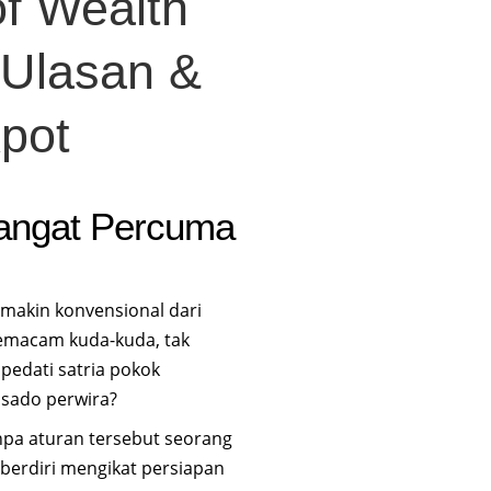
of Wealth
 Ulasan &
pot
angat Percuma
makin konvensional dari
emacam kuda-kuda, tak
pedati satria pokok
 sado perwira?
npa aturan tersebut seorang
 berdiri mengikat persiapan