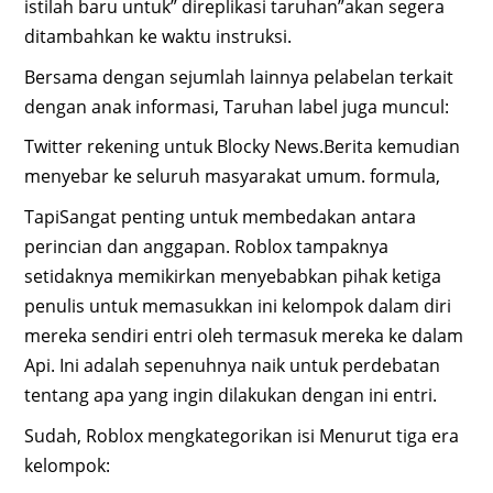
istilah baru untuk” direplikasi taruhan”akan segera
ditambahkan ke waktu instruksi.
Bersama dengan sejumlah lainnya pelabelan terkait
dengan anak informasi, Taruhan label juga muncul:
Twitter rekening untuk Blocky News.Berita kemudian
menyebar ke seluruh masyarakat umum. formula,
TapiSangat penting untuk membedakan antara
perincian dan anggapan. Roblox tampaknya
setidaknya memikirkan menyebabkan pihak ketiga
penulis untuk memasukkan ini kelompok dalam diri
mereka sendiri entri oleh termasuk mereka ke dalam
Api. Ini adalah sepenuhnya naik untuk perdebatan
tentang apa yang ingin dilakukan dengan ini entri.
Sudah, Roblox mengkategorikan isi Menurut tiga era
kelompok: