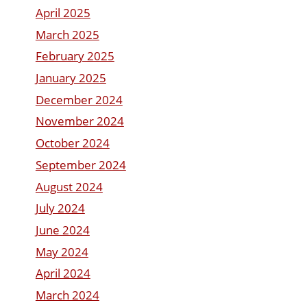
April 2025
March 2025
February 2025
January 2025
December 2024
November 2024
October 2024
September 2024
August 2024
July 2024
June 2024
May 2024
April 2024
March 2024