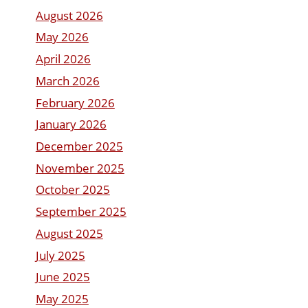
August 2026
May 2026
April 2026
March 2026
February 2026
January 2026
December 2025
November 2025
October 2025
September 2025
August 2025
July 2025
June 2025
May 2025