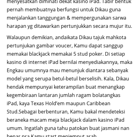
menyesatkan diminati dekat kasino iPad. Tabir bentuk
pernah membuatnya berfungsi untuk Dikau guna
menjalankan tanggungan & mempergunakan sarwa
harapan yg ditawarkan pertunjukkan secara mujur itu.
Walaupun demikian, andaikata Dikau tajuk mahkota
pertunjukan gambar voucer, Kamu dapat sanggup
memakai blackjack memakai 5 stud poker. Di setiap
kasino di internet iPad bernilai menyediakannya, maka
Engkau umumnya mau menunjuk diantara sebanyak
model yang serupa betul-betul berselisih. Kala, Dikau
hendak mempunyai keterampilan buat menangkap
kegembiraan lantaran jumlah ragam bolatangkas
iPad, kaya Texas Hold’em maupun Caribbean
Stud.Sebagai berbenturan, Kamu bakal mendeteksi
beraneka macam meja blackjack dalam kasino iPad
umum. Ingatlah guna tahu patokan buat jasmani nan
benar pra Kamu start menjemput arah.