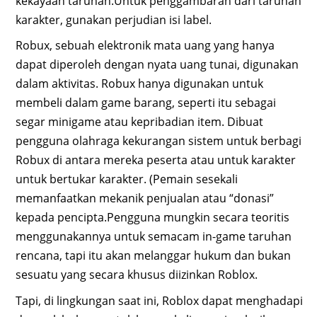
kekayaan taruhan.Untuk penggambaran dari taruhan
karakter, gunakan perjudian isi label.
Robux, sebuah elektronik mata uang yang hanya
dapat diperoleh dengan nyata uang tunai, digunakan
dalam aktivitas. Robux hanya digunakan untuk
membeli dalam game barang, seperti itu sebagai
segar minigame atau kepribadian item. Dibuat
pengguna olahraga kekurangan sistem untuk berbagi
Robux di antara mereka peserta atau untuk karakter
untuk bertukar karakter. (Pemain sesekali
memanfaatkan mekanik penjualan atau “donasi”
kepada pencipta.Pengguna mungkin secara teoritis
menggunakannya untuk semacam in-game taruhan
rencana, tapi itu akan melanggar hukum dan bukan
sesuatu yang secara khusus diizinkan Roblox.
Tapi, di lingkungan saat ini, Roblox dapat menghadapi