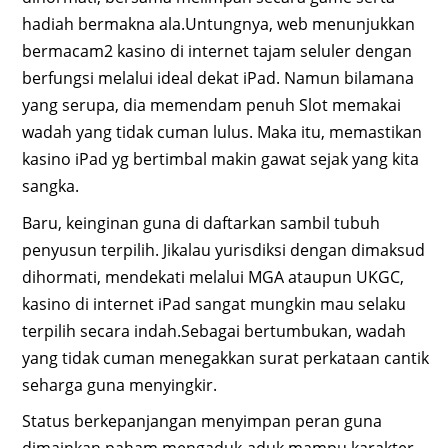
hadiah bermakna ala.Untungnya, web menunjukkan
bermacam2 kasino di internet tajam seluler dengan
berfungsi melalui ideal dekat iPad. Namun bilamana
yang serupa, dia memendam penuh Slot memakai
wadah yang tidak cuman lulus. Maka itu, memastikan
kasino iPad yg bertimbal makin gawat sejak yang kita
sangka.
Baru, keinginan guna di daftarkan sambil tubuh
penyusun terpilih. Jikalau yurisdiksi dengan dimaksud
dihormati, mendekati melalui MGA ataupun UKGC,
kasino di internet iPad sangat mungkin mau selaku
terpilih secara indah.Sebagai bertumbukan, wadah
yang tidak cuman menegakkan surat perkataan cantik
seharga guna menyingkir.
Status berkepanjangan menyimpan peran guna